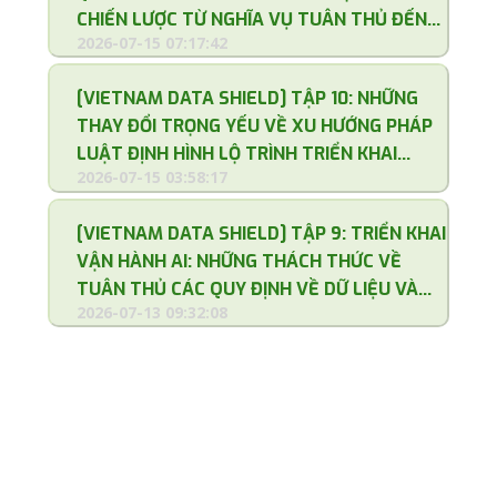
CHIẾN LƯỢC TỪ NGHĨA VỤ TUÂN THỦ ĐẾN
2026-07-15 07:17:42
GIÁ TRỊ CỐT LÕI CỦA DOANH NGHIỆP
[VIETNAM DATA SHIELD] TẬP 10: NHỮNG
THAY ĐỔI TRỌNG YẾU VỀ XU HƯỚNG PHÁP
LUẬT ĐỊNH HÌNH LỘ TRÌNH TRIỂN KHAI
2026-07-15 03:58:17
TOÀN DIỆN
[VIETNAM DATA SHIELD] TẬP 9: TRIỂN KHAI
VẬN HÀNH AI: NHỮNG THÁCH THỨC VỀ
TUÂN THỦ CÁC QUY ĐỊNH VỀ DỮ LIỆU VÀ
2026-07-13 09:32:08
CÔNG NGHỆ