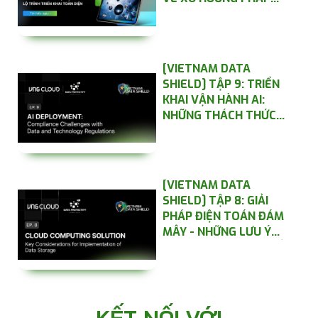
LUẬT ĐỊNH HÌNH LỘ
TRÌNH TRIỂN KHAI
TOÀN DIỆN
[VIETNAM DATA
SHIELD] TẬP 9: TRIỂN
KHAI VẬN HÀNH AI:
NHỮNG THÁCH THỨC
VỀ TUÂN THỦ CÁC QUY
ĐỊNH VỀ DỮ LIỆU VÀ
CÔNG NGHỆ
[VIETNAM DATA
SHIELD] TẬP 8: GIẢI
PHÁP ĐIỆN TOÁN ĐÁM
MÂY - NHỮNG LƯU Ý
QUAN TRỌNG KHI TRIỂN
KHAI LƯU TRỮ DỮ LIỆU
KẾT NỐI VỚI