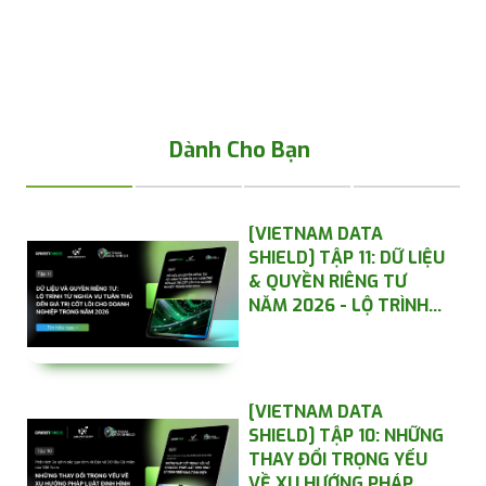
Dành Cho Bạn
[VIETNAM DATA
SHIELD] TẬP 11: DỮ LIỆU
& QUYỀN RIÊNG TƯ
NĂM 2026 - LỘ TRÌNH
CHIẾN LƯỢC TỪ NGHĨA
VỤ TUÂN THỦ ĐẾN GIÁ
TRỊ CỐT LÕI CỦA
DOANH NGHIỆP
[VIETNAM DATA
SHIELD] TẬP 10: NHỮNG
THAY ĐỔI TRỌNG YẾU
VỀ XU HƯỚNG PHÁP