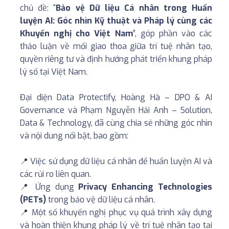
chủ đề: “
Bảo vệ Dữ liệu Cá nhân trong Huấn
luyện AI: Góc nhìn Kỹ thuật và Pháp lý cùng các
Khuyến nghị cho Việt Nam
”, góp phần vào các
thảo luận về mối giao thoa giữa trí tuệ nhân tạo,
quyền riêng tư và định hướng phát triển khung pháp
lý số tại Việt Nam. ⁣
Đại diện Data Protectify, Hoàng Hà – DPO & AI
Governance và Phạm Nguyễn Hải Anh – Solution,
Data & Technology, đã cùng chia sẻ những góc nhìn
và nội dung nổi bật, bao gồm: ⁣
📍 Việc sử dụng dữ liệu cá nhân để huấn luyện AI và
các rủi ro liên quan. ⁣
📍 Ứng dụng
Privacy Enhancing Technologies
(PETs)
trong bảo vệ dữ liệu cá nhân. ⁣
📍 Một số khuyến nghị phục vụ quá trình xây dựng
và hoàn thiện khung pháp lý về trí tuệ nhân tạo tại