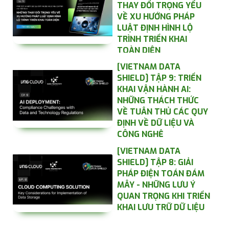
THAY ĐỔI TRỌNG YẾU
VỀ XU HƯỚNG PHÁP
LUẬT ĐỊNH HÌNH LỘ
TRÌNH TRIỂN KHAI
TOÀN DIỆN
[VIETNAM DATA
SHIELD] TẬP 9: TRIỂN
KHAI VẬN HÀNH AI:
NHỮNG THÁCH THỨC
VỀ TUÂN THỦ CÁC QUY
ĐỊNH VỀ DỮ LIỆU VÀ
CÔNG NGHỆ
[VIETNAM DATA
SHIELD] TẬP 8: GIẢI
PHÁP ĐIỆN TOÁN ĐÁM
MÂY - NHỮNG LƯU Ý
QUAN TRỌNG KHI TRIỂN
KHAI LƯU TRỮ DỮ LIỆU