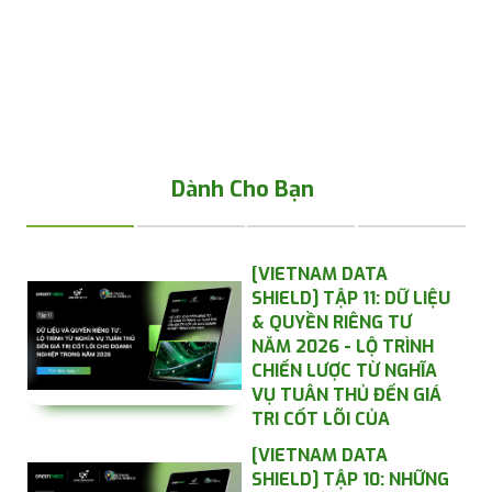
Dành Cho Bạn
[VIETNAM DATA
SHIELD] TẬP 11: DỮ LIỆU
& QUYỀN RIÊNG TƯ
NĂM 2026 - LỘ TRÌNH
CHIẾN LƯỢC TỪ NGHĨA
VỤ TUÂN THỦ ĐẾN GIÁ
TRỊ CỐT LÕI CỦA
DOANH NGHIỆP
[VIETNAM DATA
SHIELD] TẬP 10: NHỮNG