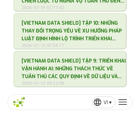
CHIẾN LƯỢC TỪ NGHĨA VỤ TUÂN THỦ ĐẾN
2026-07-15 07:17:42
GIÁ TRỊ CỐT LÕI CỦA DOANH NGHIỆP
[VIETNAM DATA SHIELD] TẬP 10: NHỮNG
THAY ĐỔI TRỌNG YẾU VỀ XU HƯỚNG PHÁP
LUẬT ĐỊNH HÌNH LỘ TRÌNH TRIỂN KHAI
2026-07-15 03:58:17
TOÀN DIỆN
[VIETNAM DATA SHIELD] TẬP 9: TRIỂN KHAI
VẬN HÀNH AI: NHỮNG THÁCH THỨC VỀ
TUÂN THỦ CÁC QUY ĐỊNH VỀ DỮ LIỆU VÀ
2026-07-13 09:32:08
CÔNG NGHỆ
VI ▾